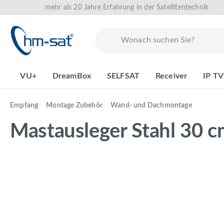
mehr als 20 Jahre Erfahrung in der Satellitentechnik
springen
Zur Hauptnavigation springen
VU+
DreamBox
SELFSAT
Receiver
IP TV
Empfang
Montage Zubehör
Wand- und Dachmontage
Mastausleger Stahl 30
Bildergalerie überspringen