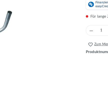
Für lange 
Produkt 
Zum Merk
Produktnum