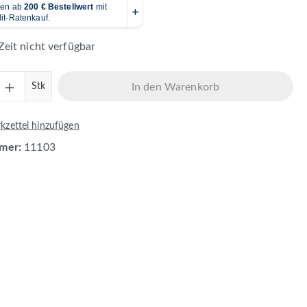
Zeit nicht verfügbar
Anzahl: Gib den gewünschten Wert ein ode
Stk
In den Warenkorb
zettel hinzufügen
mer:
11103