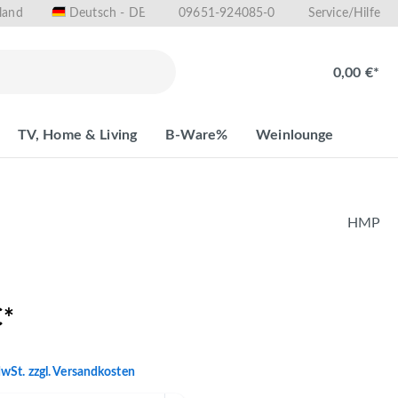
land
09651-924085-0
Deutsch - DE
Service/Hilfe
0,00 €*
TV, Home & Living
B-Ware%
Weinlounge
HMP
€*
MwSt. zzgl. Versandkosten