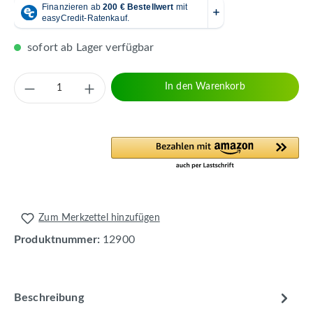
sofort ab Lager verfügbar
Produkt Anzahl: Gib den gewünschten Wert 
In den Warenkorb
Zum Merkzettel hinzufügen
Produktnummer:
12900
Beschreibung