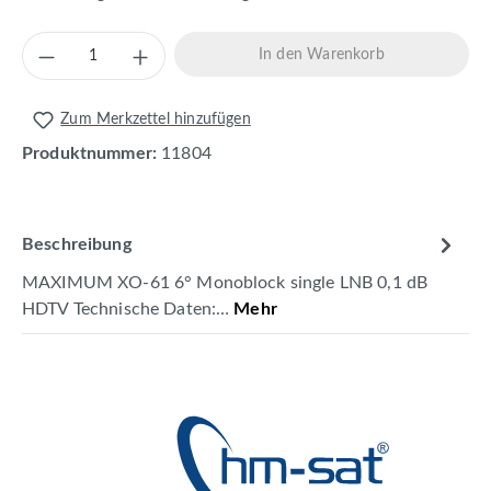
Produkt Anzahl: Gib den gewünschten Wert 
In den Warenkorb
Zum Merkzettel hinzufügen
Produktnummer:
11804
Beschreibung
MAXIMUM XO-61 6° Monoblock single LNB 0,1 dB
HDTV Technische Daten:…
Mehr