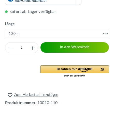
sofort ab Lager verfügbar
auswählen
Länge
Produkt Anzahl: Gib den gewünschten Wert 
In den Warenkorb
Zum Merkzettel hinzufügen
Produktnummer:
10010-110