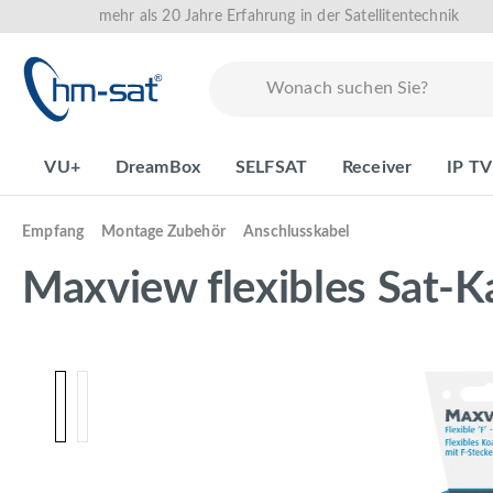
mehr als 20 Jahre Erfahrung in der Satellitentechnik
springen
Zur Hauptnavigation springen
VU+
DreamBox
SELFSAT
Receiver
IP TV
Empfang
Montage Zubehör
Anschlusskabel
Maxview flexibles Sat-K
Bildergalerie überspringen