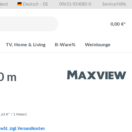
land
09651-924085-0
Deutsch - DE
Service/Hilfe
0,00 €*
TV, Home & Living
B-Ware%
Weinlounge
,0 m
2,63 €* / 1 Meter)
MwSt. zzgl. Versandkosten