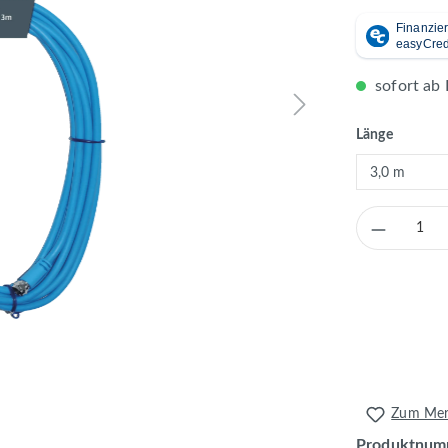
sofort ab 
auswähl
Länge
Produkt 
Zum Merk
Produktnum