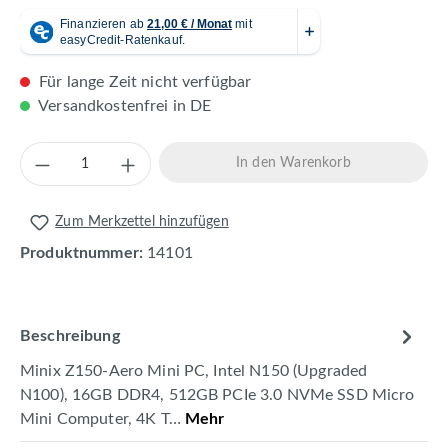
Für lange Zeit nicht verfügbar
Versandkostenfrei in DE
Produkt Anzahl: Gib den gewünschten Wert 
In den Warenkorb
Zum Merkzettel hinzufügen
Produktnummer:
14101
Beschreibung
Minix Z150-Aero Mini PC, Intel N150 (Upgraded
N100), 16GB DDR4, 512GB PCIe 3.0 NVMe SSD Micro
Mini Computer, 4K T…
Mehr