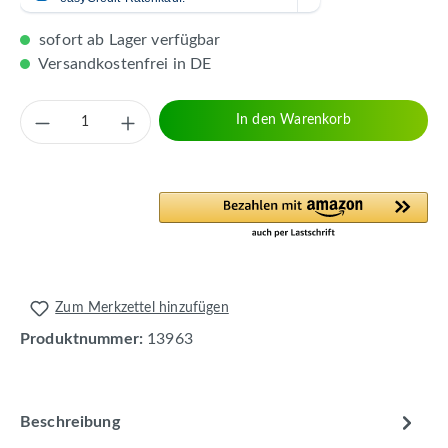
sofort ab Lager verfügbar
Versandkostenfrei in DE
Produkt Anzahl: Gib den gewünschten Wert 
In den Warenkorb
Zum Merkzettel hinzufügen
Produktnummer:
13963
Beschreibung