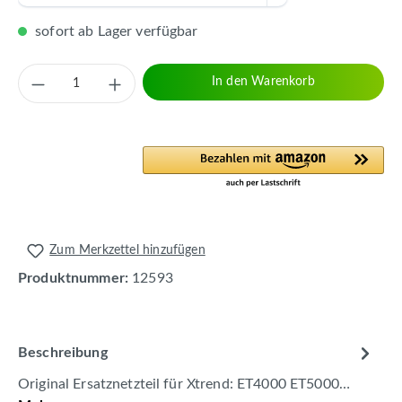
sofort ab Lager verfügbar
Produkt Anzahl: Gib den gewünschten Wert 
In den Warenkorb
Zum Merkzettel hinzufügen
Produktnummer:
12593
Beschreibung
Original Ersatznetzteil für Xtrend: ET4000 ET5000…