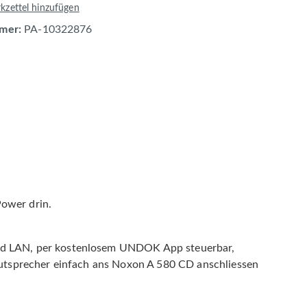
zettel hinzufügen
mer:
PA-10322876
Power drin.
nd LAN, per kostenlosem UNDOK App steuerbar,
utsprecher einfach ans Noxon A 580 CD anschliessen