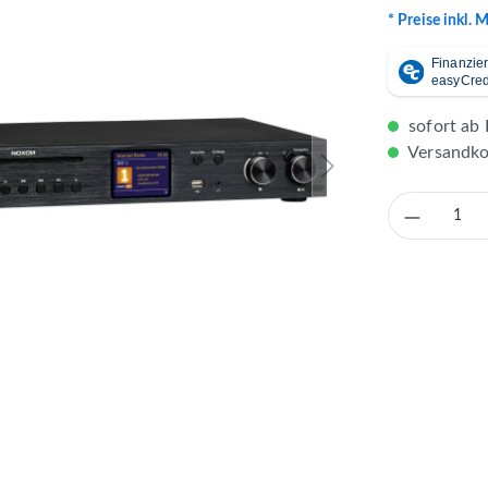
* Preise inkl. 
sofort ab 
Versandkos
Produkt 