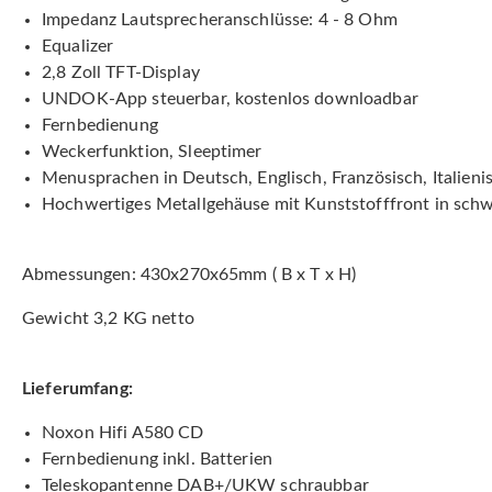
Impedanz Lautsprecheranschlüsse: 4 - 8 Ohm
Equalizer
2,8 Zoll TFT-Display
UNDOK-App steuerbar, kostenlos downloadbar
Fernbedienung
Weckerfunktion, Sleeptimer
Menusprachen in Deutsch, Englisch, Französisch, Italieni
Hochwertiges Metallgehäuse mit Kunststofffront in sch
Abmessungen: 430x270x65mm ( B x T x H)
Gewicht 3,2 KG netto
Lieferumfang:
Noxon Hifi A580 CD
Fernbedienung inkl. Batterien
Teleskopantenne DAB+/UKW schraubbar