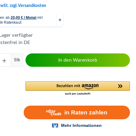
MwSt. zzgl. Versandkosten
Lager verfügbar
tenfrei in DE
Anzahl: Gib den gewünschten Wert ein ode
In den Warenkorb
Stk