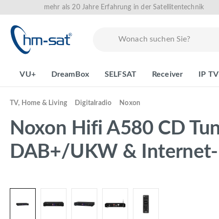
mehr als 20 Jahre Erfahrung in der Satellitentechnik
springen
Zur Hauptnavigation springen
VU+
DreamBox
SELFSAT
Receiver
IP TV
TV, Home & Living
Digitalradio
Noxon
Noxon Hifi A580 CD Tune
DAB+/UKW & Internet-
Bildergalerie überspringen