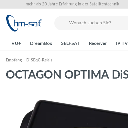
mehr als 20 Jahre Erfahrung in der Satellitentechnik
springen
Zur Hauptnavigation springen
VU+
DreamBox
SELFSAT
Receiver
IP TV
Empfang
DiSEqC-Relais
OCTAGON OPTIMA DiSE
Bildergalerie überspringen