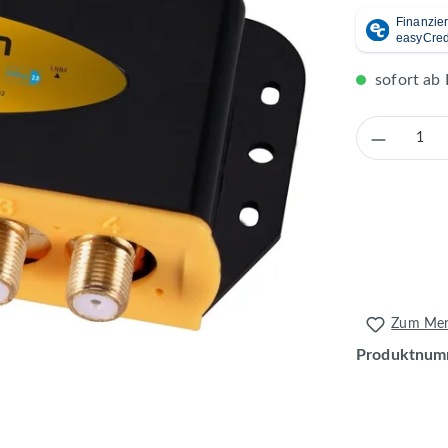
sofort ab 
Produkt 
Zum Merk
Produktnum