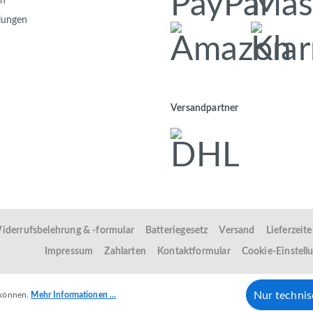
en
llungen
Versandpartner
iderrufsbelehrung & -formular
Batteriegesetz
Versand
Lieferzeit
Impressum
Zahlarten
Kontaktformular
Cookie-Einstell
Nur techni
 können.
Mehr Informationen ...