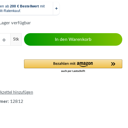
Lager verfügbar
Anzahl: Gib den gewünschten Wert ein ode
In den Warenkorb
Stk
zettel hinzufügen
mer:
12812