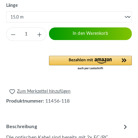
auswählen
Länge
Produkt Anzahl: Gib den gewünschten Wert 
In den Warenkorb
Zum Merkzettel hinzufügen
Produktnummer:
11456-118
Beschreibung
Die optischen Kabel sind bereits mit 2x FC/PC