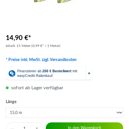
14,90 €*
Inhalt:
15 Meter
(0,99 €* / 1 Meter)
* Preise inkl. MwSt. zzgl. Versandkosten
sofort ab Lager verfügbar
auswählen
Länge
Produkt Anzahl: Gib den gewünschten Wert 
In den Warenkorb