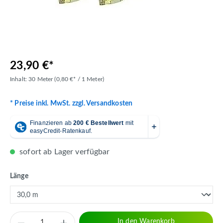
23,90 €*
Inhalt:
30 Meter
(0,80 €* / 1 Meter)
* Preise inkl. MwSt. zzgl. Versandkosten
sofort ab Lager verfügbar
auswählen
Länge
Produkt Anzahl: Gib den gewünschten Wert 
In den Warenkorb