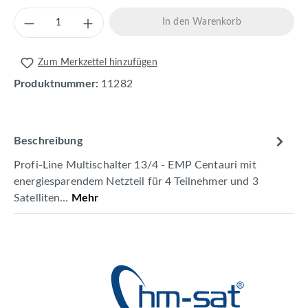
Produkt Anzahl: Gib den gewünschten Wert 
In den Warenkorb
Zum Merkzettel hinzufügen
Produktnummer:
11282
Beschreibung
Profi-Line Multischalter 13/4 - EMP Centauri mit
energiesparendem Netzteil für 4 Teilnehmer und 3
Satelliten…
Mehr