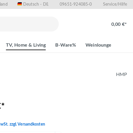
land
09651-924085-0
Deutsch - DE
Service/Hilfe
0,00 €*
TV, Home & Living
B-Ware%
Weinlounge
HMP
€*
MwSt. zzgl. Versandkosten