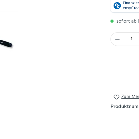
sofort ab 
Produkt 
Zum Merk
Produktnum