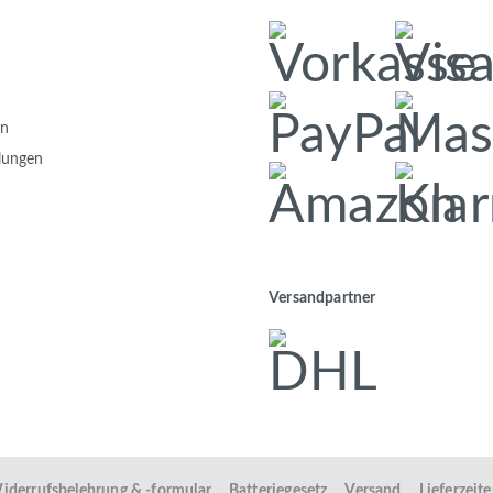
en
llungen
Versandpartner
iderrufsbelehrung & -formular
Batteriegesetz
Versand
Lieferzeit