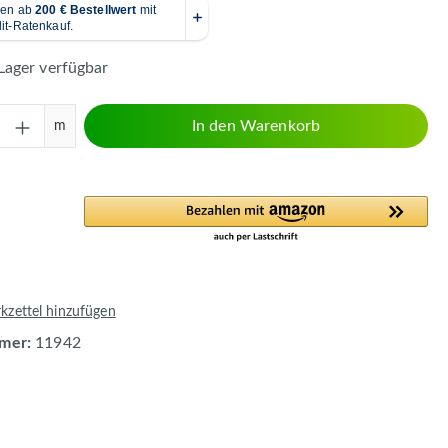
Lager verfügbar
Anzahl: Gib den gewünschten Wert ein ode
In den Warenkorb
m
zettel hinzufügen
mer:
11942