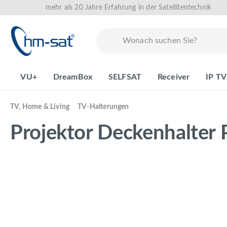
mehr als 20 Jahre Erfahrung in der Satellitentechnik
springen
Zur Hauptnavigation springen
VU+
DreamBox
SELFSAT
Receiver
IP TV
TV, Home & Living
TV-Halterungen
Projektor Deckenhalter
Bildergalerie überspringen