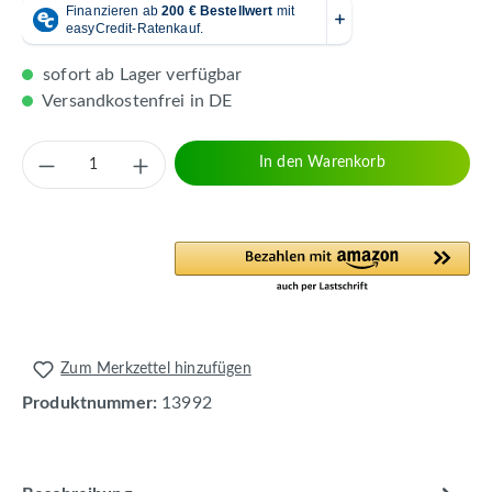
sofort ab Lager verfügbar
Versandkostenfrei in DE
Produkt Anzahl: Gib den gewünschten Wert 
In den Warenkorb
Zum Merkzettel hinzufügen
Produktnummer:
13992