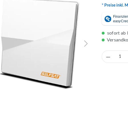
* Preise inkl. 
sofort ab 
Versandkos
Produkt 