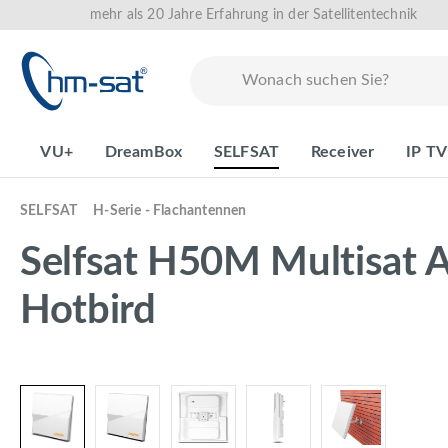
mehr als 20 Jahre Erfahrung in der Satellitentechnik
springen
Zur Hauptnavigation springen
VU+
DreamBox
SELFSAT
Receiver
IP TV
SELFSAT
H-Serie - Flachantennen
Selfsat H50M Multisat A
Hotbird
Bildergalerie überspringen