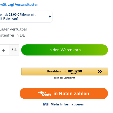
MwSt. zzgl. Versandkosten
Lager verfügbar
tenfrei in DE
Anzahl: Gib den gewünschten Wert ein ode
In den Warenkorb
Stk