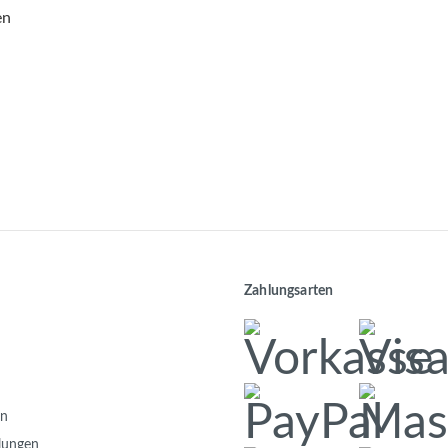
en
Zahlungsarten
en
llungen