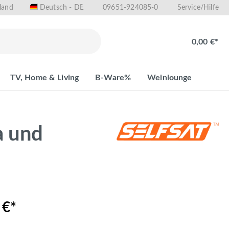
land
09651-924085-0
Deutsch - DE
Service/Hilfe
0,00 €*
TV, Home & Living
B-Ware%
Weinlounge
a und
 €*