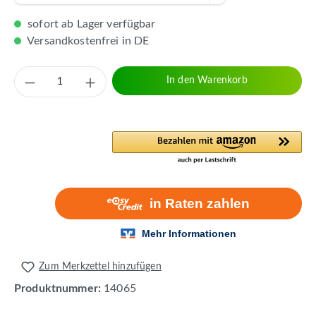
sofort ab Lager verfügbar
Versandkostenfrei in DE
Produkt Anzahl: Gib den gewünschten Wert 
In den Warenkorb
Zum Merkzettel hinzufügen
Produktnummer:
14065