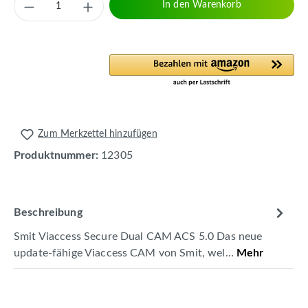
Produkt Anzahl: Gib den gewünschten Wert 
In den Warenkorb
Zum Merkzettel hinzufügen
Produktnummer:
12305
Beschreibung
Smit Viaccess Secure Dual CAM ACS 5.0 Das neue
update-fähige Viaccess CAM von Smit, wel…
Mehr