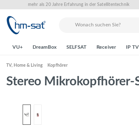
mehr als 20 Jahre Erfahrung in der Satellitentechnik
springen
Zur Hauptnavigation springen
VU+
DreamBox
SELFSAT
Receiver
IP TV
TV, Home & Living
Kopfhörer
Stereo Mikrokopfhörer-
Bildergalerie überspringen