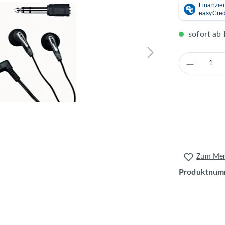
sofort ab 
Produkt 
Zum Merk
Produktnum