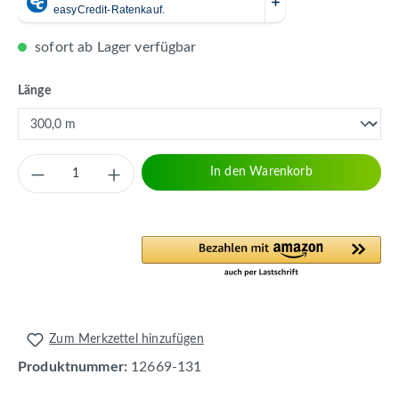
sofort ab Lager verfügbar
auswählen
Länge
Produkt Anzahl: Gib den gewünschten Wert 
In den Warenkorb
Zum Merkzettel hinzufügen
Produktnummer:
12669-131