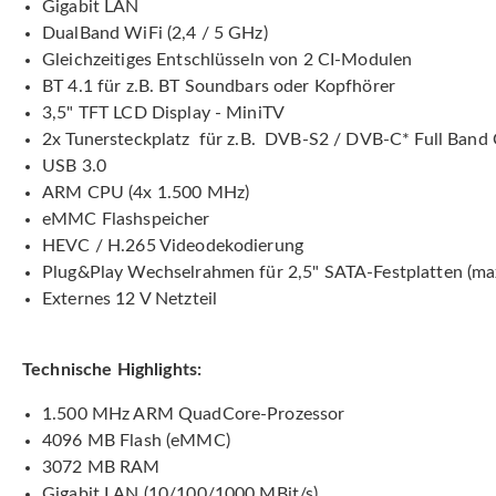
Gigabit LAN
DualBand WiFi (2,4 / 5 GHz)
Gleichzeitiges Entschlüsseln von 2 CI-Modulen
BT 4.1 für z.B. BT Soundbars oder Kopfhörer
3,5" TFT LCD Display - MiniTV
2x Tunersteckplatz für z.B. DVB-S2 / DVB-C* Full Band
USB 3.0
ARM CPU (4x 1.500 MHz)
eMMC Flashspeicher
HEVC / H.265 Videodekodierung
Plug&Play Wechselrahmen für 2,5" SATA-Festplatten (
Externes 12 V Netzteil
Technische Highlights:
1.500 MHz ARM QuadCore-Prozessor
4096 MB Flash (eMMC)
3072 MB RAM
Gigabit LAN (10/100/1000 MBit/s)