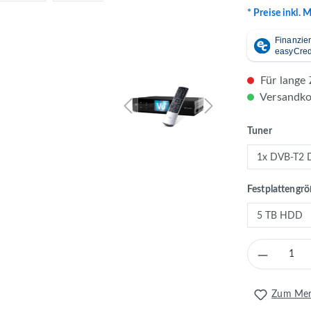
* Preise inkl. 
Für lange 
Versandkos
auswähl
Tuner
Festplattengr
Produkt 
Zum Merk