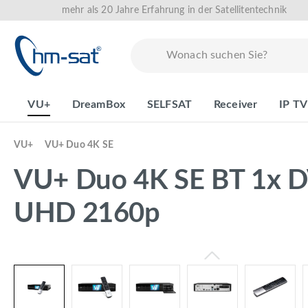
mehr als 20 Jahre Erfahrung in der Satellitentechnik
springen
Zur Hauptnavigation springen
VU+
DreamBox
SELFSAT
Receiver
IP TV
VU+
VU+ Duo 4K SE
VU+ Duo 4K SE BT 1x D
UHD 2160p
Bildergalerie überspringen