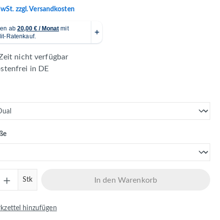
MwSt. zzgl. Versandkosten
Zeit nicht verfügbar
tenfrei in DE
en
auswählen
öße
Anzahl: Gib den gewünschten Wert ein ode
Stk
In den Warenkorb
zettel hinzufügen