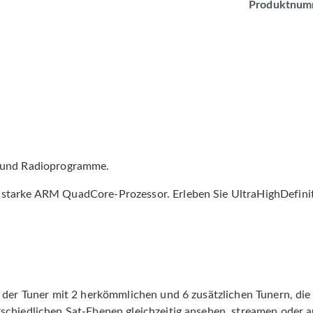
Produktnum
- und Radioprogramme.
 starke ARM QuadCore-Prozessor. Erleben Sie UltraHighDefini
 der Tuner mit 2 herkömmlichen und 6 zusätzlichen Tunern, die 
schiedlichen Sat-Ebenen gleichzeitig ansehen, streamen oder 