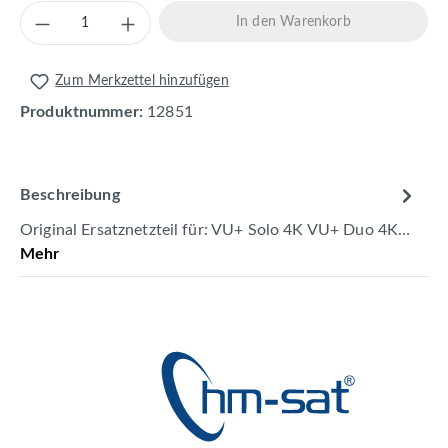
Produkt Anzahl: Gib den gewünschten Wert 
In den Warenkorb
Zum Merkzettel hinzufügen
Produktnummer:
12851
Beschreibung
Original Ersatznetzteil für: VU+ Solo 4K VU+ Duo 4K…
Mehr