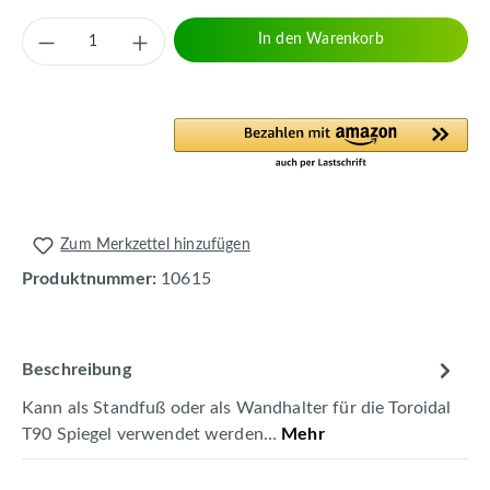
Produkt Anzahl: Gib den gewünschten Wert 
In den Warenkorb
Zum Merkzettel hinzufügen
Produktnummer:
10615
Beschreibung
Kann als Standfuß oder als Wandhalter für die Toroidal
T90 Spiegel verwendet werden…
Mehr