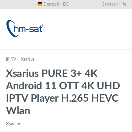
Deutsch - DE
Service/Hilfe
alt springen
IP TV
Xsarius
Xsarius PURE 3+ 4K
Android 11 OTT 4K UHD
IPTV Player H.265 HEVC
Wlan
Xsarius