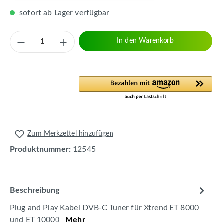
sofort ab Lager verfügbar
Produkt Anzahl: Gib den gewünschten Wert 
In den Warenkorb
Zum Merkzettel hinzufügen
Produktnummer:
12545
Beschreibung
Plug and Play Kabel DVB-C Tuner für Xtrend ET 8000
und ET 10000
Mehr