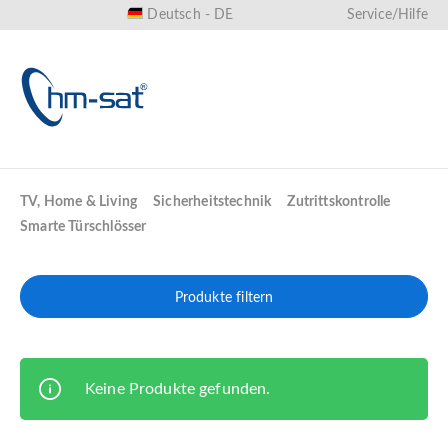
Deutsch - DE
Service/Hilfe
alt springen
TV, Home & Living
Sicherheitstechnik
Zutrittskontrolle
Smarte Türschlösser
Produkte filtern
Keine Produkte gefunden.